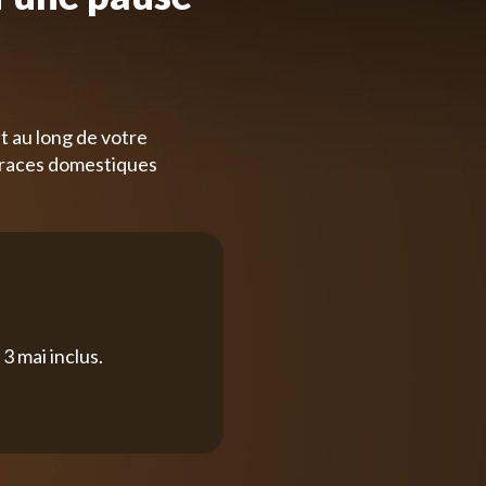
t au long de votre
 races domestiques
3 mai inclus.