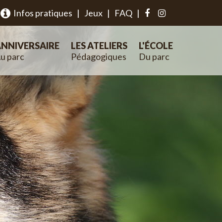
Infos pratiques
|
Jeux
|
FAQ
|
NNIVERSAIRE
LES ATELIERS
L'ÉCOLE
u parc
Pédagogiques
Du parc