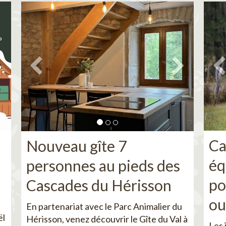
Ca
c
Nouveau gîte 7
éq
personnes au pieds des
po
Cascades du Hérisson
ou
En partenariat avec le Parc Animalier du
ël
Hérisson, venez découvrir le Gîte du Val à
Les 