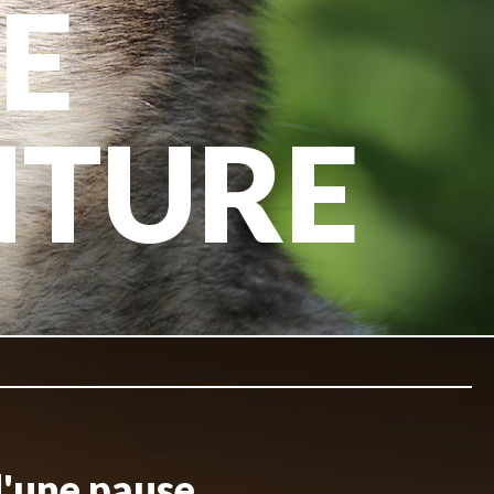
E
NTURE
d'une pause