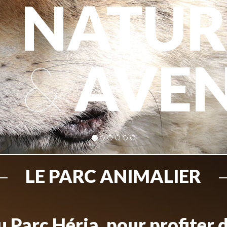
NATUR
&
AVE
LE PARC ANIMALIER
 Parc Héria, pour profiter 