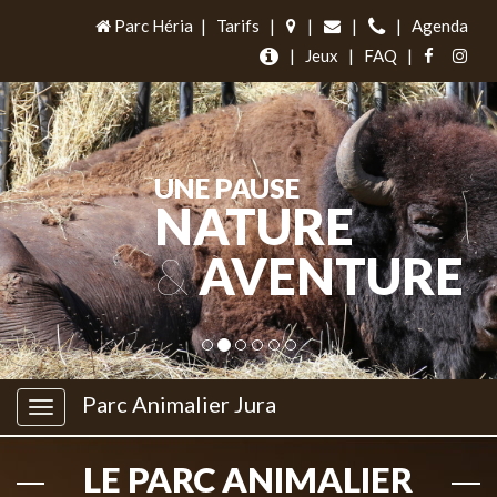
Parc Héria
|
Tarifs
|
|
|
|
Agenda
|
Jeux
|
FAQ
|
UNE PAUSE
NATURE
&
AVENTURE
Parc Animalier Jura
LE PARC ANIMALIER