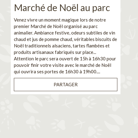
Marché de Noël au parc
No
pe
Venez vivre un moment magique lors de notre
premier Marché de Noël organisé au parc
Ca
animalier. Ambiance festive, odeurs subtiles de vin
chaud et jus de pomme chaud, véritables biscuits de
En pa
Noël traditionnels alsaciens, tartes flambées et
venez
produits artisanaux fabriqués sur place...
et de
Attention le parc sera ouvert de 15h à 16h30 pour
Il s'
pouvoir finir votre visite avec le marché de Noël
pouva
qui ouvrira ses portes de 16h30 à 19h00....
cuisi
PARTAGER
Bénéf
en sé