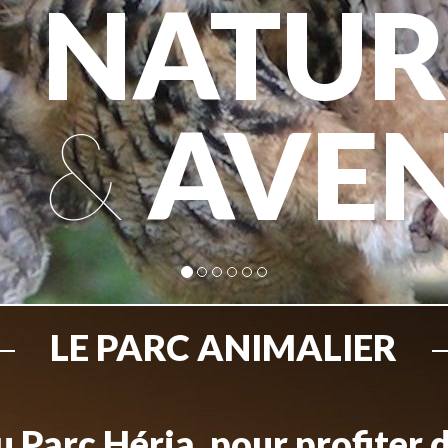
NATUR
&
AVE
LE PARC ANIMALIER
 Parc Héria, pour profiter 