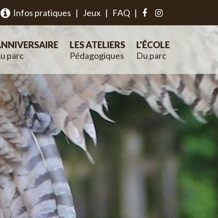
Infos pratiques
|
Jeux
|
FAQ
|
NNIVERSAIRE
LES ATELIERS
L'ÉCOLE
u parc
Pédagogiques
Du parc