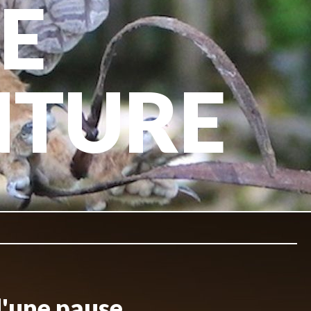
E
NTURE
d'une pause