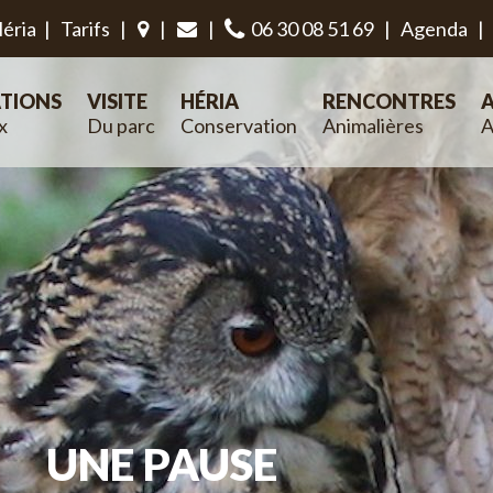
éria
|
Tarifs
|
|
|
06 30 08 51 69
|
Agenda
|
TIONS
VISITE
HÉRIA
RENCONTRES
A
x
Du parc
Conservation
Animalières
A
UNE PAUSE