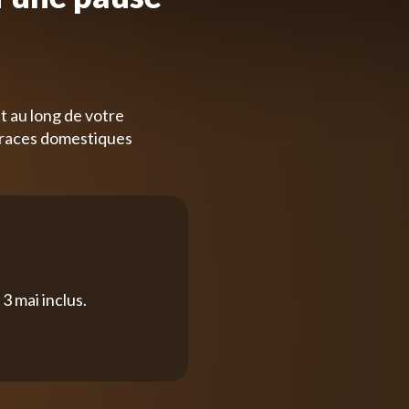
t au long de votre
 races domestiques
3 mai inclus.