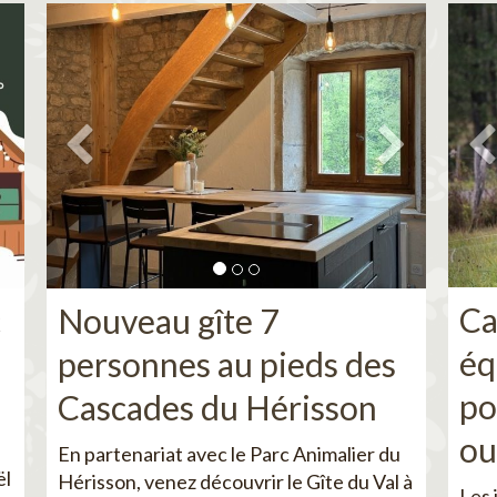
Ca
c
Nouveau gîte 7
éq
personnes au pieds des
po
Cascades du Hérisson
ou
En partenariat avec le Parc Animalier du
ël
Hérisson, venez découvrir le Gîte du Val à
Les 