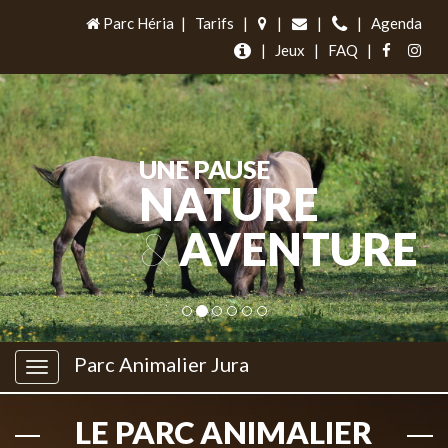
Parc Héria
|
Tarifs
|
|
|
|
Agenda
|
Jeux
|
FAQ
|
UNE PAUSE
NATURE
&
AVENTURE
Parc Animalier Jura
LE PARC ANIMALIER