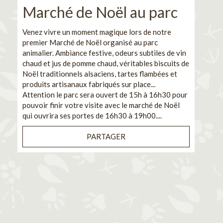
Marché de Noël au parc
No
pe
Venez vivre un moment magique lors de notre
premier Marché de Noël organisé au parc
Ca
animalier. Ambiance festive, odeurs subtiles de vin
chaud et jus de pomme chaud, véritables biscuits de
En pa
Noël traditionnels alsaciens, tartes flambées et
venez
produits artisanaux fabriqués sur place...
et de
Attention le parc sera ouvert de 15h à 16h30 pour
Il s'
pouvoir finir votre visite avec le marché de Noël
pouva
qui ouvrira ses portes de 16h30 à 19h00....
cuisi
PARTAGER
Bénéf
en sé