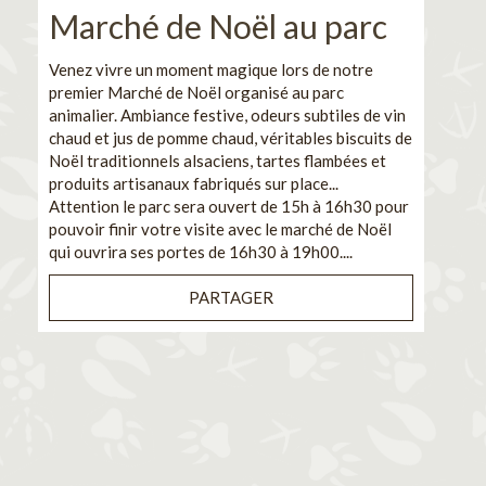
Marché de Noël au parc
No
pe
Venez vivre un moment magique lors de notre
premier Marché de Noël organisé au parc
Ca
animalier. Ambiance festive, odeurs subtiles de vin
chaud et jus de pomme chaud, véritables biscuits de
En pa
Noël traditionnels alsaciens, tartes flambées et
venez
produits artisanaux fabriqués sur place...
et de
Attention le parc sera ouvert de 15h à 16h30 pour
Il s'
pouvoir finir votre visite avec le marché de Noël
pouva
qui ouvrira ses portes de 16h30 à 19h00....
cuisi
PARTAGER
Bénéf
en sé