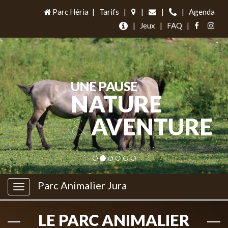
Parc Héria
|
Tarifs
|
|
|
|
Agenda
|
Jeux
|
FAQ
|
UNE PAUSE
NATURE
&
AVENTURE
Parc Animalier Jura
LE PARC ANIMALIER