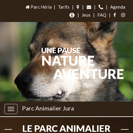
Parc Héria
|
Tarifs
|
|
|
|
Agenda
|
Jeux
|
FAQ
|
UNE PAUSE
NATURE
&
AVENTURE
Parc Animalier Jura
LE PARC ANIMALIER