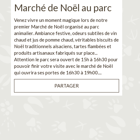
Marché de Noël au parc
No
pe
Venez vivre un moment magique lors de notre
premier Marché de Noël organisé au parc
Ca
animalier. Ambiance festive, odeurs subtiles de vin
chaud et jus de pomme chaud, véritables biscuits de
En pa
Noël traditionnels alsaciens, tartes flambées et
venez
produits artisanaux fabriqués sur place...
et de
Attention le parc sera ouvert de 15h à 16h30 pour
Il s'
pouvoir finir votre visite avec le marché de Noël
pouva
qui ouvrira ses portes de 16h30 à 19h00....
cuisi
PARTAGER
Bénéf
en sé