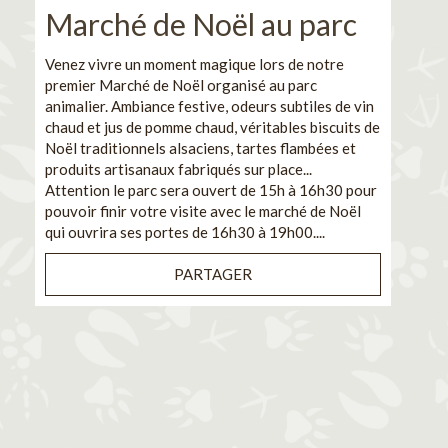
Marché de Noël au parc
No
pe
Venez vivre un moment magique lors de notre
premier Marché de Noël organisé au parc
Ca
animalier. Ambiance festive, odeurs subtiles de vin
chaud et jus de pomme chaud, véritables biscuits de
En pa
Noël traditionnels alsaciens, tartes flambées et
venez
produits artisanaux fabriqués sur place...
et de
Attention le parc sera ouvert de 15h à 16h30 pour
Il s'
pouvoir finir votre visite avec le marché de Noël
pouva
qui ouvrira ses portes de 16h30 à 19h00....
cuisi
PARTAGER
Bénéf
en sé