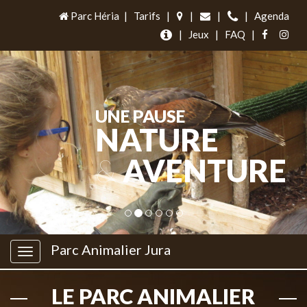
Parc Héria
|
Tarifs
|
|
|
|
Agenda
|
Jeux
|
FAQ
|
UNE PAUSE
NATURE
&
AVENTURE
Parc Animalier Jura
LE PARC ANIMALIER