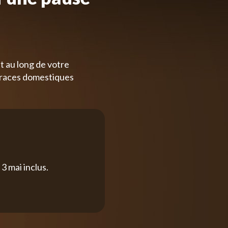
t au long de votre
 races domestiques
3 mai inclus.