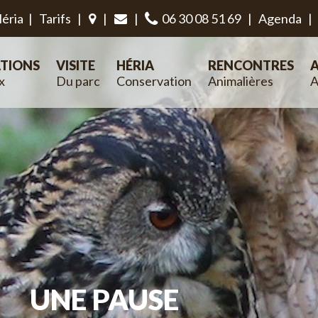
éria
|
Tarifs
|
|
|
06 30 08 51 69
|
Agenda
|
TIONS
VISITE
HÉRIA
RENCONTRES
A
x
Du parc
Conservation
Animalières
A
UNE PAUSE