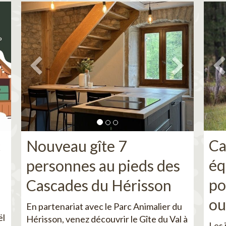
Ca
c
Nouveau gîte 7
éq
personnes au pieds des
po
Cascades du Hérisson
ou
En partenariat avec le Parc Animalier du
ël
Hérisson, venez découvrir le Gîte du Val à
Les 