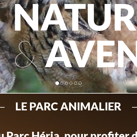
NATUR
&
AVE
LE PARC ANIMALIER
 Parc Héria, pour profiter 