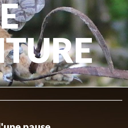
E
NTURE
d'une pause