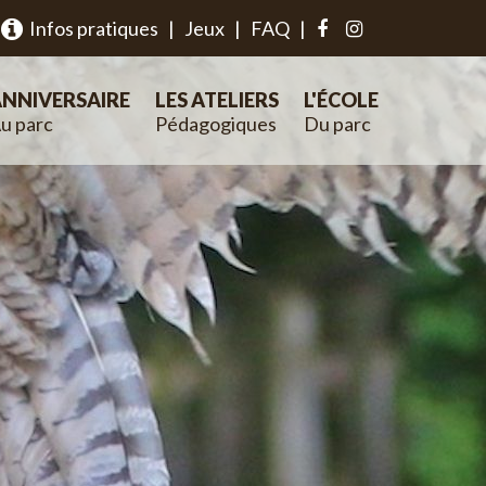
Infos pratiques
|
Jeux
|
FAQ
|
NNIVERSAIRE
LES ATELIERS
L'ÉCOLE
u parc
Pédagogiques
Du parc