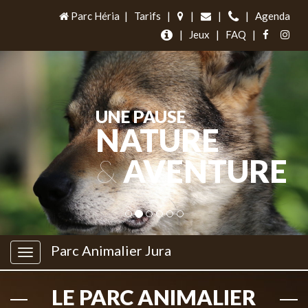
Parc Héria
|
Tarifs
|
|
|
|
Agenda
|
Jeux
|
FAQ
|
UNE PAUSE
NATURE
&
AVENTURE
Parc Animalier Jura
LE PARC ANIMALIER