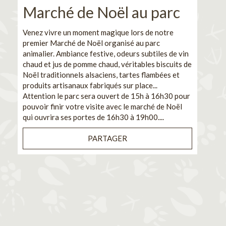
Marché de Noël au parc
No
pe
Venez vivre un moment magique lors de notre
premier Marché de Noël organisé au parc
Ca
animalier. Ambiance festive, odeurs subtiles de vin
chaud et jus de pomme chaud, véritables biscuits de
En pa
Noël traditionnels alsaciens, tartes flambées et
venez
produits artisanaux fabriqués sur place...
et de
Attention le parc sera ouvert de 15h à 16h30 pour
Il s'
pouvoir finir votre visite avec le marché de Noël
pouva
qui ouvrira ses portes de 16h30 à 19h00....
cuisi
PARTAGER
Bénéf
en sé