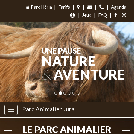
Parc Héria
|
Tarifs
|
|
|
|
Agenda
|
Jeux
|
FAQ
|
UNE PAUSE
NATURE
&
AVENTURE
Parc Animalier Jura
LE PARC ANIMALIER