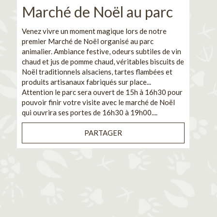
Marché de Noël au parc
No
pe
Venez vivre un moment magique lors de notre
premier Marché de Noël organisé au parc
Ca
animalier. Ambiance festive, odeurs subtiles de vin
chaud et jus de pomme chaud, véritables biscuits de
En pa
Noël traditionnels alsaciens, tartes flambées et
venez
produits artisanaux fabriqués sur place...
et de
Attention le parc sera ouvert de 15h à 16h30 pour
Il s'
pouvoir finir votre visite avec le marché de Noël
pouva
qui ouvrira ses portes de 16h30 à 19h00....
cuisi
PARTAGER
Bénéf
en sé