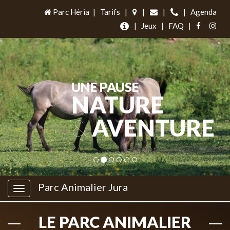
Parc Héria
|
Tarifs
|
|
|
|
Agenda
|
Jeux
|
FAQ
|
UNE PAUSE
NATURE
&
AVENTURE
Parc Animalier Jura
LE PARC ANIMALIER