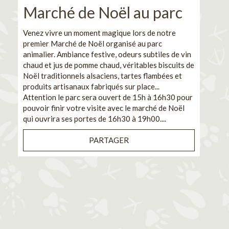
Marché de Noël au parc
No
pe
Venez vivre un moment magique lors de notre
premier Marché de Noël organisé au parc
Ca
animalier. Ambiance festive, odeurs subtiles de vin
chaud et jus de pomme chaud, véritables biscuits de
En pa
Noël traditionnels alsaciens, tartes flambées et
venez
produits artisanaux fabriqués sur place...
et de
Attention le parc sera ouvert de 15h à 16h30 pour
Il s'
pouvoir finir votre visite avec le marché de Noël
pouva
qui ouvrira ses portes de 16h30 à 19h00....
cuisi
PARTAGER
Bénéf
en sé