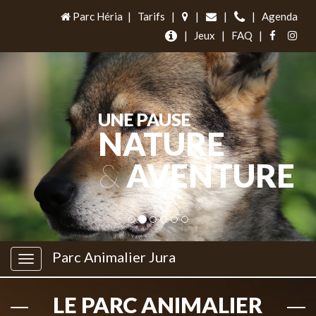
Parc Héria
|
Tarifs
|
|
|
|
Agenda
|
Jeux
|
FAQ
|
UNE PAUSE
NATURE
&
AVENTURE
Parc Animalier Jura
LE PARC ANIMALIER