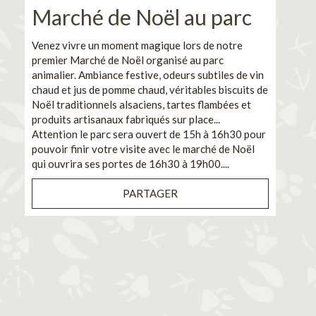
Marché de Noël au parc
No
pe
Venez vivre un moment magique lors de notre
premier Marché de Noël organisé au parc
Ca
animalier. Ambiance festive, odeurs subtiles de vin
chaud et jus de pomme chaud, véritables biscuits de
En pa
Noël traditionnels alsaciens, tartes flambées et
venez
produits artisanaux fabriqués sur place...
et de
Attention le parc sera ouvert de 15h à 16h30 pour
Il s'
pouvoir finir votre visite avec le marché de Noël
pouva
qui ouvrira ses portes de 16h30 à 19h00....
cuisi
PARTAGER
Bénéf
en sé