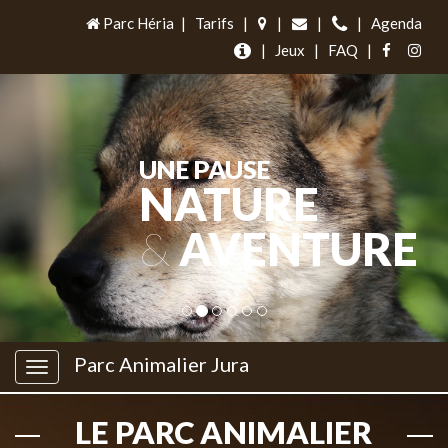
Parc Héria
|
Tarifs
|
|
|
|
Agenda
|
Jeux
|
FAQ
|
UNE PAUSE
NATURE
&
AVENTURE
Parc Animalier Jura
LE PARC ANIMALIER