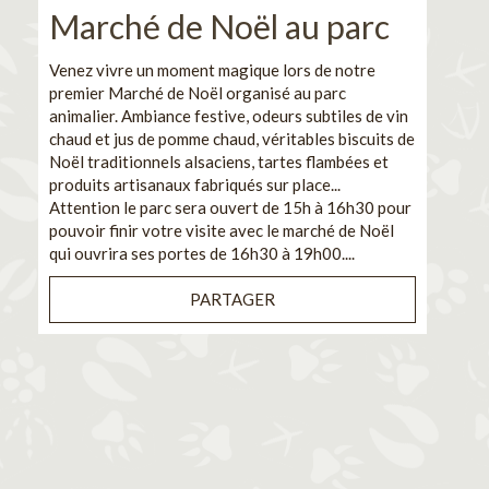
Marché de Noël au parc
No
pe
Venez vivre un moment magique lors de notre
premier Marché de Noël organisé au parc
Ca
animalier. Ambiance festive, odeurs subtiles de vin
chaud et jus de pomme chaud, véritables biscuits de
En pa
Noël traditionnels alsaciens, tartes flambées et
venez
produits artisanaux fabriqués sur place...
et de
Attention le parc sera ouvert de 15h à 16h30 pour
Il s'
pouvoir finir votre visite avec le marché de Noël
pouva
qui ouvrira ses portes de 16h30 à 19h00....
cuisi
PARTAGER
Bénéf
en sé