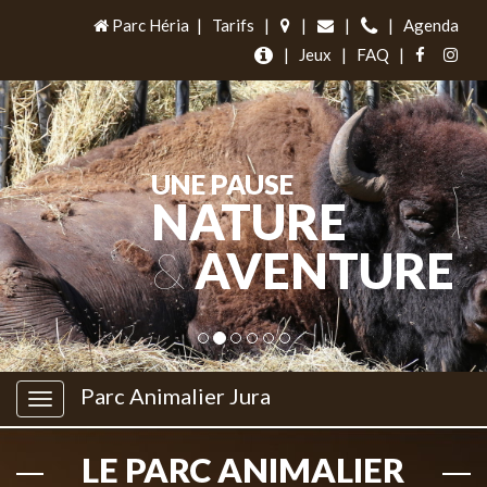
Parc Héria
|
Tarifs
|
|
|
|
Agenda
|
Jeux
|
FAQ
|
UNE PAUSE
NATURE
&
AVENTURE
Parc Animalier Jura
LE PARC ANIMALIER