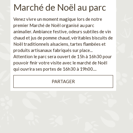
Marché de Noël au parc
No
pe
Venez vivre un moment magique lors de notre
premier Marché de Noël organisé au parc
Ca
animalier. Ambiance festive, odeurs subtiles de vin
chaud et jus de pomme chaud, véritables biscuits de
En pa
Noël traditionnels alsaciens, tartes flambées et
venez
produits artisanaux fabriqués sur place...
et de
Attention le parc sera ouvert de 15h à 16h30 pour
Il s'
pouvoir finir votre visite avec le marché de Noël
pouva
qui ouvrira ses portes de 16h30 à 19h00....
cuisi
PARTAGER
Bénéf
en sé