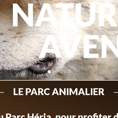
NATUR
&
AVE
LE PARC ANIMALIER
 Parc Héria, pour profiter 