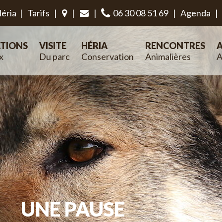
éria
|
Tarifs
|
|
|
06 30 08 51 69
|
Agenda
|
TIONS
VISITE
HÉRIA
RENCONTRES
A
x
Du parc
Conservation
Animalières
A
UNE PAUSE