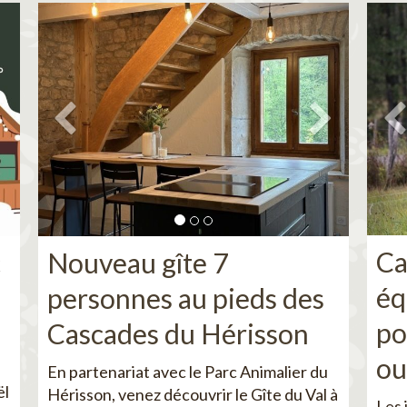
Ca
c
Nouveau gîte 7
éq
personnes au pieds des
po
Cascades du Hérisson
ou
En partenariat avec le Parc Animalier du
ël
Hérisson, venez découvrir le Gîte du Val à
Les 