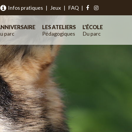
Infos pratiques
|
Jeux
|
FAQ
|
NNIVERSAIRE
LES ATELIERS
L'ÉCOLE
u parc
Pédagogiques
Du parc