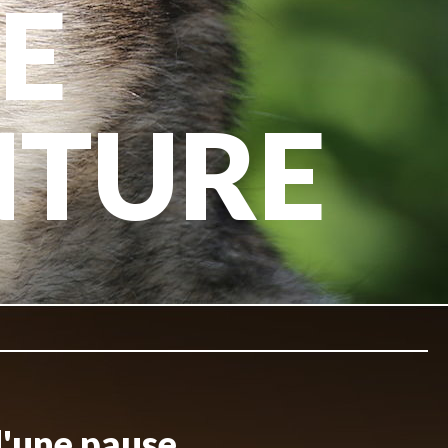
E
NTURE
d'une pause