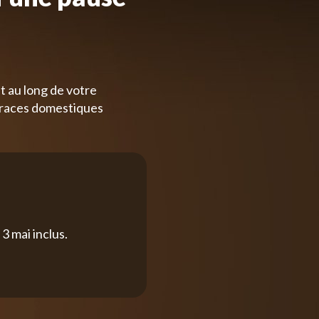
t au long de votre
 races domestiques
3 mai inclus.