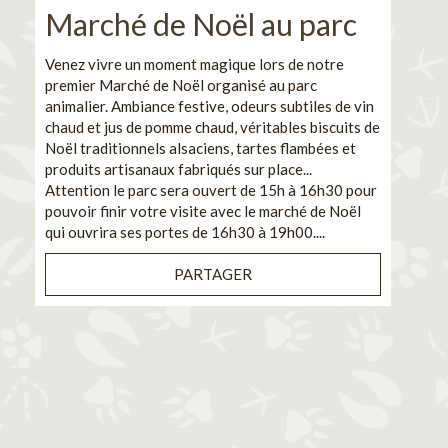
Marché de Noël au parc
No
pe
Venez vivre un moment magique lors de notre
premier Marché de Noël organisé au parc
Ca
animalier. Ambiance festive, odeurs subtiles de vin
chaud et jus de pomme chaud, véritables biscuits de
En pa
Noël traditionnels alsaciens, tartes flambées et
venez
produits artisanaux fabriqués sur place...
et de
Attention le parc sera ouvert de 15h à 16h30 pour
Il s'
pouvoir finir votre visite avec le marché de Noël
pouva
qui ouvrira ses portes de 16h30 à 19h00....
cuisi
PARTAGER
Bénéf
en sé