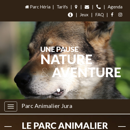
Parc Héria
|
Tarifs
|
|
|
|
Agenda
|
Jeux
|
FAQ
|
UNE PAUSE
NATURE
&
AVENTURE
Parc Animalier Jura
LE PARC ANIMALIER