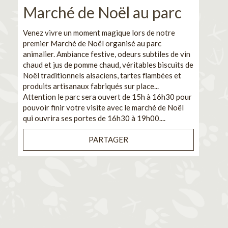
Marché de Noël au parc
No
pe
Venez vivre un moment magique lors de notre
premier Marché de Noël organisé au parc
Ca
animalier. Ambiance festive, odeurs subtiles de vin
chaud et jus de pomme chaud, véritables biscuits de
En pa
Noël traditionnels alsaciens, tartes flambées et
venez
produits artisanaux fabriqués sur place...
et de
Attention le parc sera ouvert de 15h à 16h30 pour
Il s'
pouvoir finir votre visite avec le marché de Noël
pouva
qui ouvrira ses portes de 16h30 à 19h00....
cuisi
PARTAGER
Bénéf
en sé