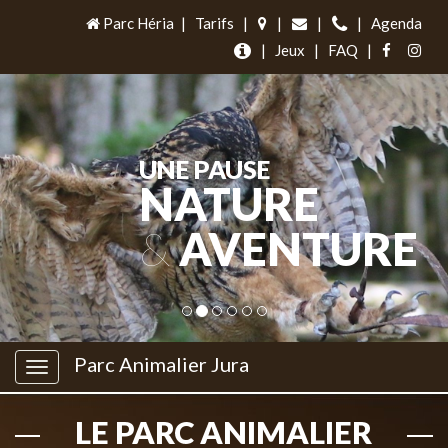
Parc Héria
|
Tarifs
|
|
|
|
Agenda
|
Jeux
|
FAQ
|
UNE PAUSE
NATURE
&
AVENTURE
Parc Animalier Jura
LE PARC ANIMALIER