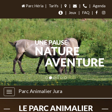
Parc Héria
|
Tarifs
|
|
|
|
Agenda
|
Jeux
|
FAQ
|
UNE PAUSE
NATURE
&
AVENTURE
Parc Animalier Jura
LE PARC ANIMALIER