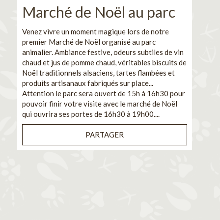
Marché de Noël au parc
No
pe
Venez vivre un moment magique lors de notre
premier Marché de Noël organisé au parc
Ca
animalier. Ambiance festive, odeurs subtiles de vin
chaud et jus de pomme chaud, véritables biscuits de
En pa
Noël traditionnels alsaciens, tartes flambées et
venez
produits artisanaux fabriqués sur place...
et de
Attention le parc sera ouvert de 15h à 16h30 pour
Il s'
pouvoir finir votre visite avec le marché de Noël
pouva
qui ouvrira ses portes de 16h30 à 19h00....
cuisi
PARTAGER
Bénéf
en sé