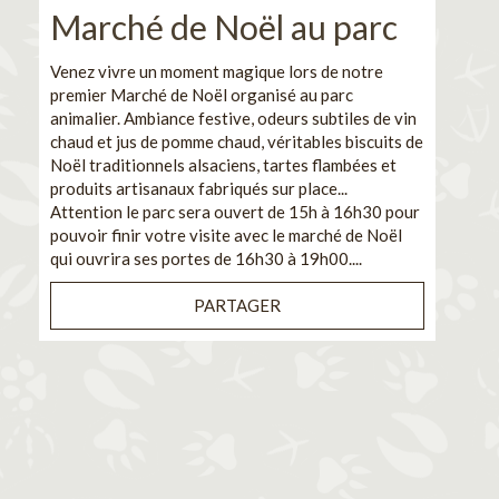
Marché de Noël au parc
No
pe
Venez vivre un moment magique lors de notre
premier Marché de Noël organisé au parc
Ca
animalier. Ambiance festive, odeurs subtiles de vin
chaud et jus de pomme chaud, véritables biscuits de
En pa
Noël traditionnels alsaciens, tartes flambées et
venez
produits artisanaux fabriqués sur place...
et de
Attention le parc sera ouvert de 15h à 16h30 pour
Il s'
pouvoir finir votre visite avec le marché de Noël
pouva
qui ouvrira ses portes de 16h30 à 19h00....
cuisi
PARTAGER
Bénéf
en sé