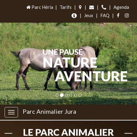
Parc Héria
|
Tarifs
|
|
|
|
Agenda
|
Jeux
|
FAQ
|
UNE PAUSE
NATURE
&
AVENTURE
Parc Animalier Jura
LE PARC ANIMALIER