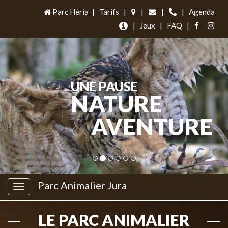
Parc Héria
|
Tarifs
|
|
|
|
Agenda
|
Jeux
|
FAQ
|
UNE PAUSE
NATURE
&
AVENTURE
Parc Animalier Jura
LE PARC ANIMALIER