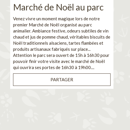
Marché de Noël au parc
No
pe
Venez vivre un moment magique lors de notre
premier Marché de Noël organisé au parc
Ca
animalier. Ambiance festive, odeurs subtiles de vin
chaud et jus de pomme chaud, véritables biscuits de
En pa
Noël traditionnels alsaciens, tartes flambées et
venez
produits artisanaux fabriqués sur place...
et de
Attention le parc sera ouvert de 15h à 16h30 pour
Il s'
pouvoir finir votre visite avec le marché de Noël
pouva
qui ouvrira ses portes de 16h30 à 19h00....
cuisi
PARTAGER
Bénéf
en sé