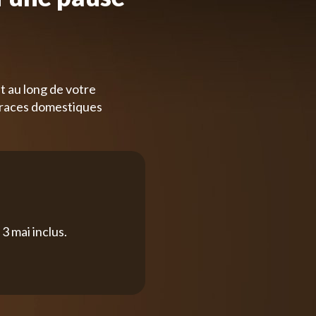
t au long de votre
 races domestiques
3 mai inclus.