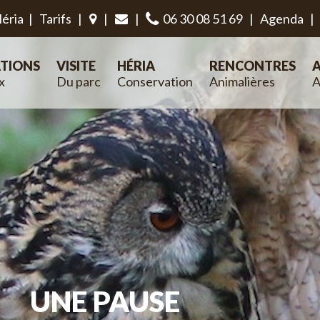
éria
|
Tarifs
|
|
|
06 30 08 51 69
|
Agenda
|
TIONS
VISITE
HÉRIA
RENCONTRES
A
x
Du parc
Conservation
Animalières
A
UNE PAUSE