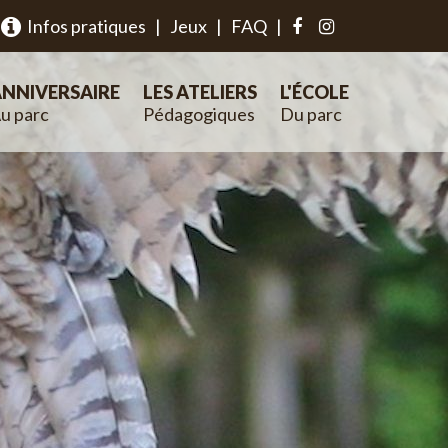
Infos pratiques
|
Jeux
|
FAQ
|
NNIVERSAIRE
LES ATELIERS
L'ÉCOLE
u parc
Pédagogiques
Du parc