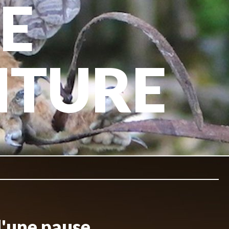
E
NTURE
d'une pause