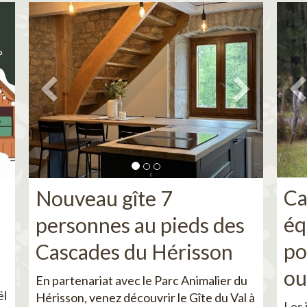
Ca
c
Nouveau gîte 7
éq
personnes au pieds des
po
Cascades du Hérisson
ou
En partenariat avec le Parc Animalier du
ël
Hérisson, venez découvrir le Gîte du Val à
Les 