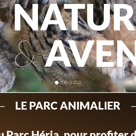
NATUR
&
AVE
LE PARC ANIMALIER
 Parc Héria, pour profiter 