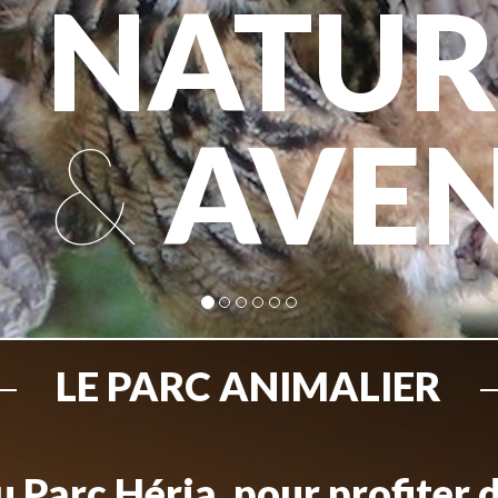
NATUR
&
AVE
LE PARC ANIMALIER
 Parc Héria, pour profiter 