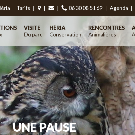
éria
|
Tarifs
|
|
|
06 30 08 51 69
|
Agenda
|
TIONS
VISITE
HÉRIA
RENCONTRES
A
x
Du parc
Conservation
Animalières
A
UNE PAUSE