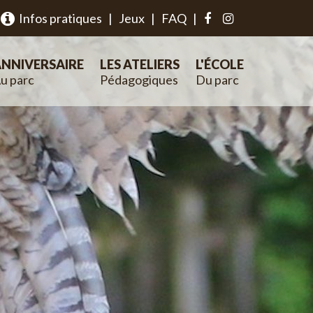
Infos pratiques
|
Jeux
|
FAQ
|
NNIVERSAIRE
LES ATELIERS
L'ÉCOLE
u parc
Pédagogiques
Du parc