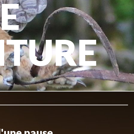
E
NTURE
d'une pause