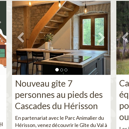
Ca
c
Nouveau gîte 7
éq
personnes au pieds des
po
Cascades du Hérisson
ou
En partenariat avec le Parc Animalier du
ël
Hérisson, venez découvrir le Gîte du Val à
Les 