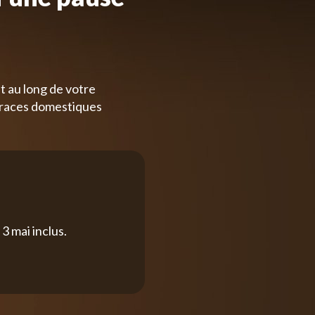
t au long de votre
 races domestiques
3 mai inclus.