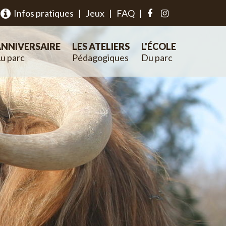
Infos pratiques
|
Jeux
|
FAQ
|
NNIVERSAIRE
LES ATELIERS
L'ÉCOLE
u parc
Pédagogiques
Du parc