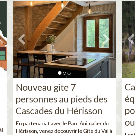
Ca
c
Nouveau gîte 7
éq
personnes au pieds des
po
Cascades du Hérisson
ou
En partenariat avec le Parc Animalier du
ël
Hérisson, venez découvrir le Gîte du Val à
Les 