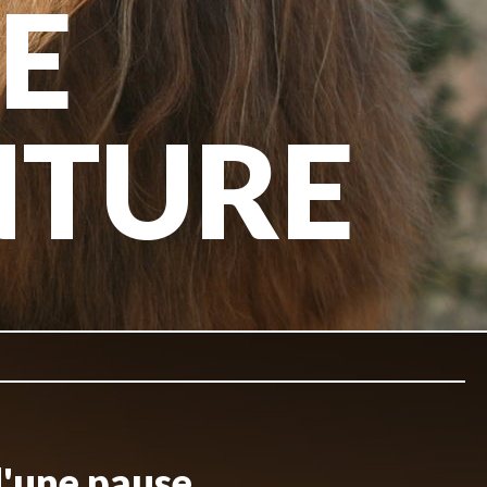
E
NTURE
d'une pause