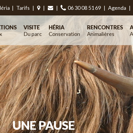
éria
|
Tarifs
|
|
|
06 30 08 51 69
|
Agenda
|
TIONS
VISITE
HÉRIA
RENCONTRES
A
x
Du parc
Conservation
Animalières
A
UNE PAUSE