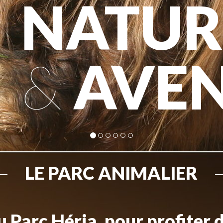
NATUR
&
AVE
LE PARC ANIMALIER
 Parc Héria, pour profiter 