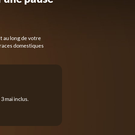
t au long de votre
 races domestiques
3 mai inclus.