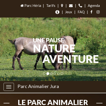
Parc Héria
|
Tarifs
|
|
|
|
Agenda
|
Jeux
|
FAQ
|
UNE PAUSE
NATURE
&
AVENTURE
Parc Animalier Jura
LE PARC ANIMALIER