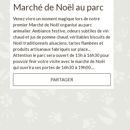
Marché de Noël au parc
No
pe
Venez vivre un moment magique lors de notre
premier Marché de Noël organisé au parc
Ca
animalier. Ambiance festive, odeurs subtiles de vin
chaud et jus de pomme chaud, véritables biscuits de
En pa
Noël traditionnels alsaciens, tartes flambées et
venez
produits artisanaux fabriqués sur place...
et de
Attention le parc sera ouvert de 15h à 16h30 pour
Il s'
pouvoir finir votre visite avec le marché de Noël
pouva
qui ouvrira ses portes de 16h30 à 19h00....
cuisi
PARTAGER
Bénéf
en sé