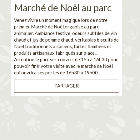
Marché de Noël au parc
No
pe
Venez vivre un moment magique lors de notre
premier Marché de Noël organisé au parc
Ca
animalier. Ambiance festive, odeurs subtiles de vin
chaud et jus de pomme chaud, véritables biscuits de
En pa
Noël traditionnels alsaciens, tartes flambées et
venez
produits artisanaux fabriqués sur place...
et de
Attention le parc sera ouvert de 15h à 16h30 pour
Il s'
pouvoir finir votre visite avec le marché de Noël
pouva
qui ouvrira ses portes de 16h30 à 19h00....
cuisi
PARTAGER
Bénéf
en sé