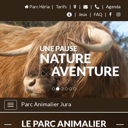
Parc Héria
|
Tarifs
|
|
|
|
Agenda
|
Jeux
|
FAQ
|
UNE PAUSE
NATURE
&
AVENTURE
Parc Animalier Jura
LE PARC ANIMALIER