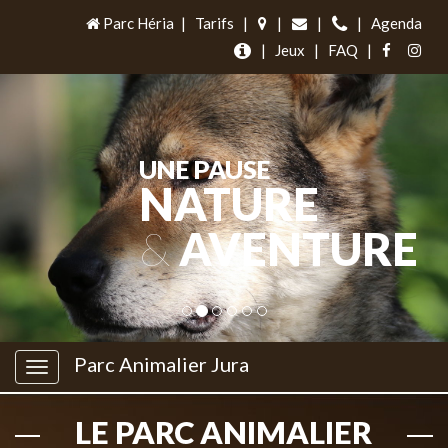
Parc Héria
|
Tarifs
|
|
|
|
Agenda
|
Jeux
|
FAQ
|
UNE PAUSE
NATURE
&
AVENTURE
Parc Animalier Jura
LE PARC ANIMALIER