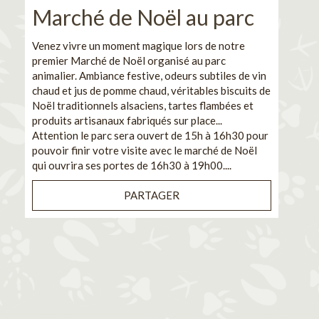
Marché de Noël au parc
No
pe
Venez vivre un moment magique lors de notre
premier Marché de Noël organisé au parc
Ca
animalier. Ambiance festive, odeurs subtiles de vin
chaud et jus de pomme chaud, véritables biscuits de
En pa
Noël traditionnels alsaciens, tartes flambées et
venez
produits artisanaux fabriqués sur place...
et de
Attention le parc sera ouvert de 15h à 16h30 pour
Il s'
pouvoir finir votre visite avec le marché de Noël
pouva
qui ouvrira ses portes de 16h30 à 19h00....
cuisi
PARTAGER
Bénéf
en sé