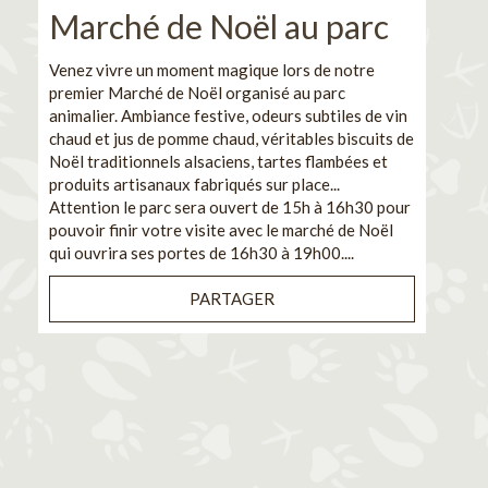
Marché de Noël au parc
No
pe
Venez vivre un moment magique lors de notre
premier Marché de Noël organisé au parc
Ca
animalier. Ambiance festive, odeurs subtiles de vin
chaud et jus de pomme chaud, véritables biscuits de
En pa
Noël traditionnels alsaciens, tartes flambées et
venez
produits artisanaux fabriqués sur place...
et de
Attention le parc sera ouvert de 15h à 16h30 pour
Il s'
pouvoir finir votre visite avec le marché de Noël
pouva
qui ouvrira ses portes de 16h30 à 19h00....
cuisi
PARTAGER
Bénéf
en sé