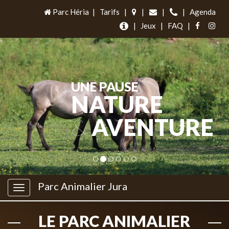
Parc Héria
|
Tarifs
|
|
|
|
Agenda
|
Jeux
|
FAQ
|
UNE PAUSE
NATURE
&
AVENTURE
Parc Animalier Jura
LE PARC ANIMALIER