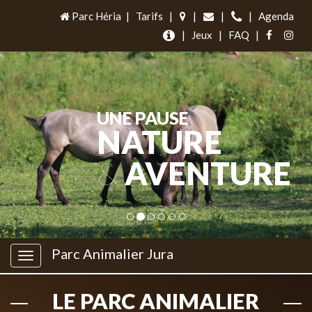
Parc Héria
|
Tarifs
|
|
|
|
Agenda
|
Jeux
|
FAQ
|
UNE PAUSE
NATURE
&
AVENTURE
Parc Animalier Jura
LE PARC ANIMALIER