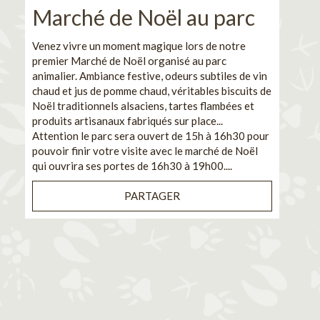
Marché de Noël au parc
No
pe
Venez vivre un moment magique lors de notre
premier Marché de Noël organisé au parc
Ca
animalier. Ambiance festive, odeurs subtiles de vin
chaud et jus de pomme chaud, véritables biscuits de
En pa
Noël traditionnels alsaciens, tartes flambées et
venez
produits artisanaux fabriqués sur place...
et de
Attention le parc sera ouvert de 15h à 16h30 pour
Il s'
pouvoir finir votre visite avec le marché de Noël
pouva
qui ouvrira ses portes de 16h30 à 19h00....
cuisi
PARTAGER
Bénéf
en sé