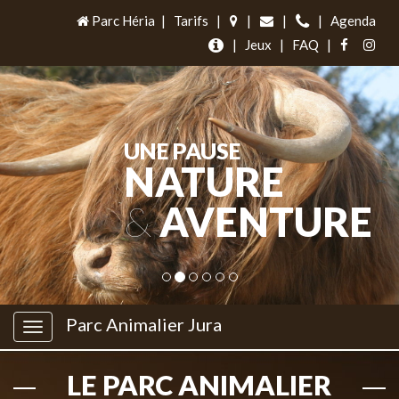
Parc Héria
|
Tarifs
|
|
|
|
Agenda
|
Jeux
|
FAQ
|
UNE PAUSE
NATURE
&
AVENTURE
Parc Animalier Jura
LE PARC ANIMALIER