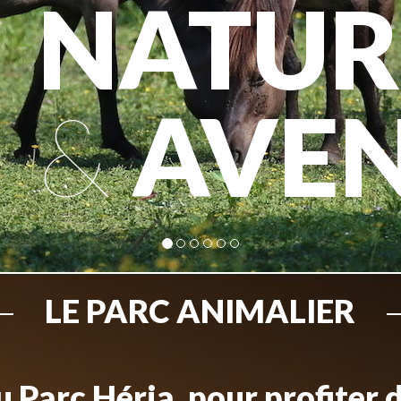
NATUR
&
AVE
LE PARC ANIMALIER
 Parc Héria, pour profiter 