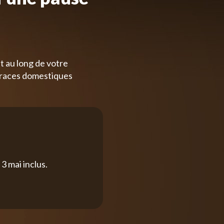
t au long de votre
 races domestiques
3 mai inclus.