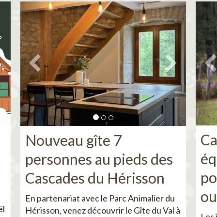
Ca
c
Nouveau gîte 7
éq
personnes au pieds des
po
Cascades du Hérisson
ou
En partenariat avec le Parc Animalier du
ël
Hérisson, venez découvrir le Gîte du Val à
Les 