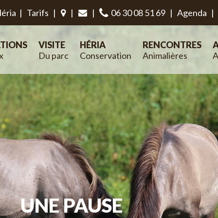
éria
|
Tarifs
|
|
|
06 30 08 51 69
|
Agenda
|
TIONS
VISITE
HÉRIA
RENCONTRES
A
x
Du parc
Conservation
Animalières
A
UNE PAUSE