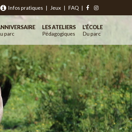
Infos pratiques
|
Jeux
|
FAQ
|
NNIVERSAIRE
LES ATELIERS
L'ÉCOLE
u parc
Pédagogiques
Du parc