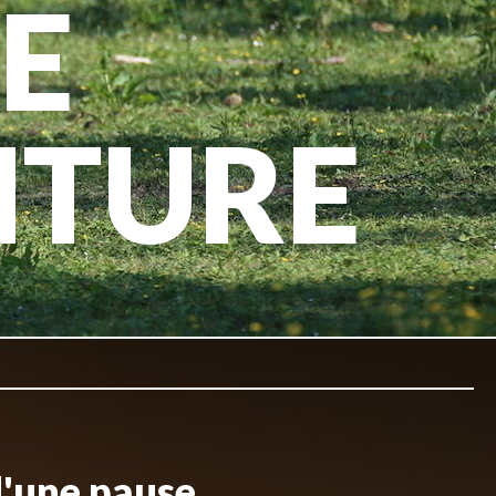
E
NTURE
d'une pause