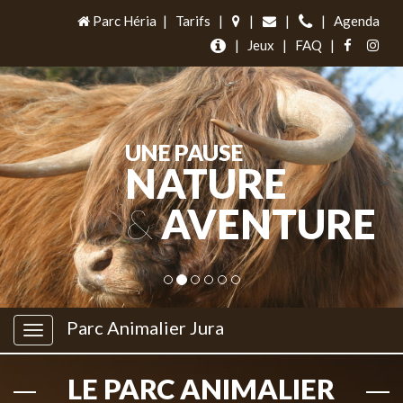
Parc Héria
|
Tarifs
|
|
|
|
Agenda
|
Jeux
|
FAQ
|
UNE PAUSE
NATURE
&
AVENTURE
Parc Animalier Jura
LE PARC ANIMALIER