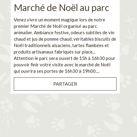
Marché de Noël au parc
No
pe
Venez vivre un moment magique lors de notre
premier Marché de Noël organisé au parc
Ca
animalier. Ambiance festive, odeurs subtiles de vin
chaud et jus de pomme chaud, véritables biscuits de
En pa
Noël traditionnels alsaciens, tartes flambées et
venez
produits artisanaux fabriqués sur place...
et de
Attention le parc sera ouvert de 15h à 16h30 pour
Il s'
pouvoir finir votre visite avec le marché de Noël
pouva
qui ouvrira ses portes de 16h30 à 19h00....
cuisi
PARTAGER
Bénéf
en sé