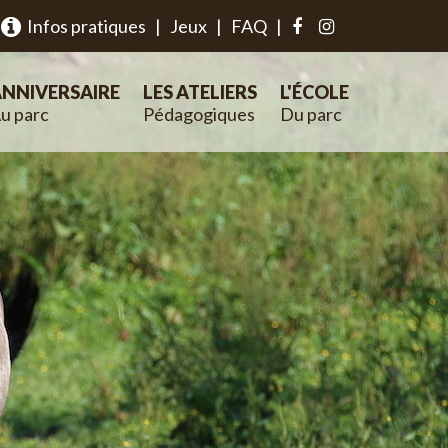
Infos pratiques
|
Jeux
|
FAQ
|
NNIVERSAIRE
LES ATELIERS
L'ÉCOLE
u parc
Pédagogiques
Du parc