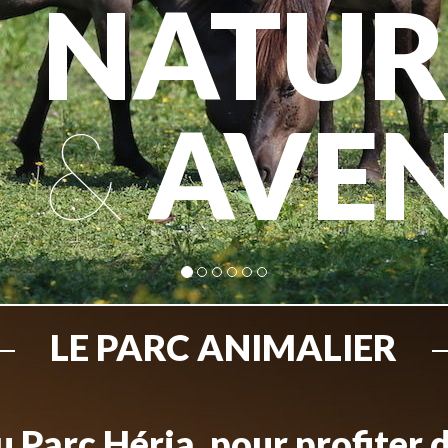
NATUR
&
AVE
LE PARC ANIMALIER
 Parc Héria, pour profiter 