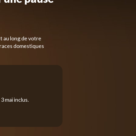
t au long de votre
 races domestiques
3 mai inclus.