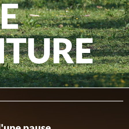
E
NTURE
d'une pause