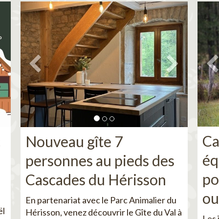
Ca
c
Nouveau gîte 7
éq
personnes au pieds des
po
Cascades du Hérisson
ou
En partenariat avec le Parc Animalier du
ël
Hérisson, venez découvrir le Gîte du Val à
Les 