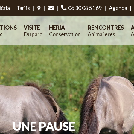
éria
|
Tarifs
|
|
|
06 30 08 51 69
|
Agenda
|
TIONS
VISITE
HÉRIA
RENCONTRES
A
x
Du parc
Conservation
Animalières
A
UNE PAUSE