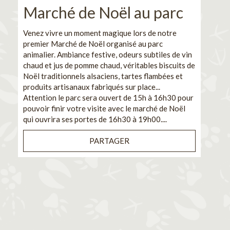
Marché de Noël au parc
No
pe
Venez vivre un moment magique lors de notre
premier Marché de Noël organisé au parc
Ca
animalier. Ambiance festive, odeurs subtiles de vin
chaud et jus de pomme chaud, véritables biscuits de
En pa
Noël traditionnels alsaciens, tartes flambées et
venez
produits artisanaux fabriqués sur place...
et de
Attention le parc sera ouvert de 15h à 16h30 pour
Il s'
pouvoir finir votre visite avec le marché de Noël
pouva
qui ouvrira ses portes de 16h30 à 19h00....
cuisi
PARTAGER
Bénéf
en sé