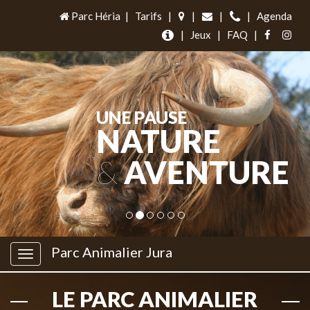
Parc Héria
|
Tarifs
|
|
|
|
Agenda
|
Jeux
|
FAQ
|
UNE PAUSE
NATURE
&
AVENTURE
Parc Animalier Jura
LE PARC ANIMALIER