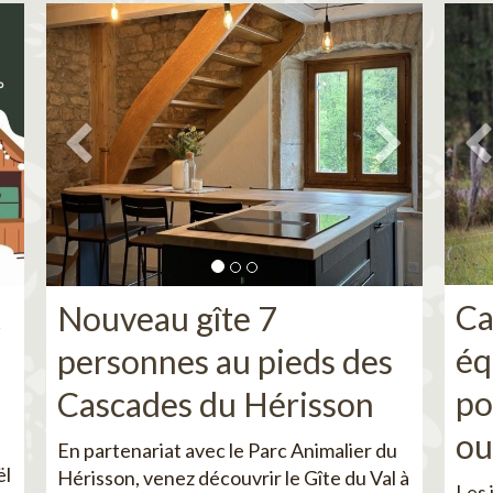
Ca
c
Nouveau gîte 7
éq
personnes au pieds des
po
Cascades du Hérisson
ou
En partenariat avec le Parc Animalier du
ël
Hérisson, venez découvrir le Gîte du Val à
Les 