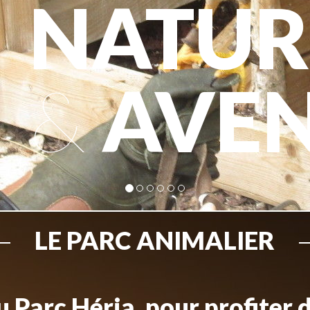
NATUR
&
AVE
LE PARC ANIMALIER
 Parc Héria, pour profiter 