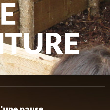
E
NTURE
d'une pause