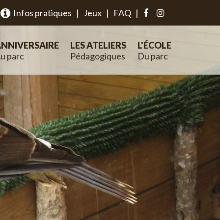
Infos pratiques
|
Jeux
|
FAQ
|
NNIVERSAIRE
LES ATELIERS
L'ÉCOLE
u parc
Pédagogiques
Du parc