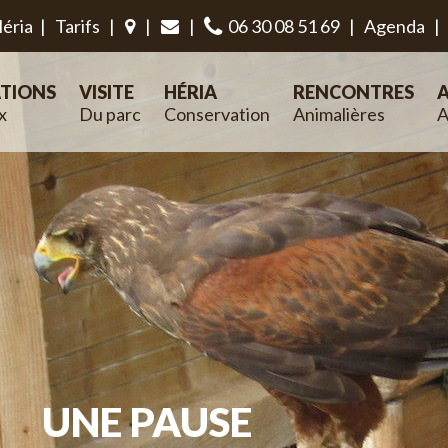
éria
|
Tarifs
|
|
|
06 30 08 51 69
|
Agenda
|
TIONS
VISITE
HÉRIA
RENCONTRES
A
x
Du parc
Conservation
Animalières
A
UNE PAUSE