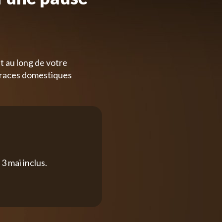
t au long de votre
 races domestiques
3 mai inclus.