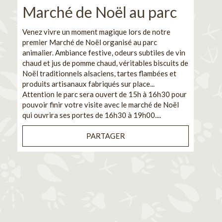
Marché de Noël au parc
No
pe
Venez vivre un moment magique lors de notre
premier Marché de Noël organisé au parc
Ca
animalier. Ambiance festive, odeurs subtiles de vin
chaud et jus de pomme chaud, véritables biscuits de
En pa
Noël traditionnels alsaciens, tartes flambées et
venez
produits artisanaux fabriqués sur place...
et de
Attention le parc sera ouvert de 15h à 16h30 pour
Il s'
pouvoir finir votre visite avec le marché de Noël
pouva
qui ouvrira ses portes de 16h30 à 19h00....
cuisi
PARTAGER
Bénéf
en sé