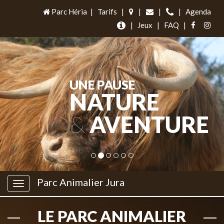
Parc Héria
|
Tarifs
|
|
|
|
Agenda
|
Jeux
|
FAQ
|
UNE PAUSE
NATURE
&
AVENTURE
Parc Animalier Jura
LE PARC ANIMALIER