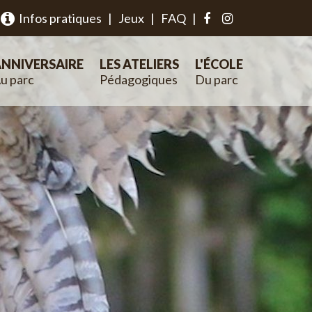
Infos pratiques
|
Jeux
|
FAQ
|
NNIVERSAIRE
LES ATELIERS
L'ÉCOLE
u parc
Pédagogiques
Du parc