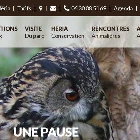
éria
|
Tarifs
|
|
|
06 30 08 51 69
|
Agenda
|
TIONS
VISITE
HÉRIA
RENCONTRES
A
x
Du parc
Conservation
Animalières
A
UNE PAUSE