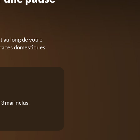
t au long de votre
 races domestiques
3 mai inclus.