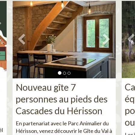
Ca
c
Nouveau gîte 7
éq
personnes au pieds des
po
Cascades du Hérisson
ou
En partenariat avec le Parc Animalier du
ël
Hérisson, venez découvrir le Gîte du Val à
Les 