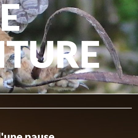
E
NTURE
d'une pause