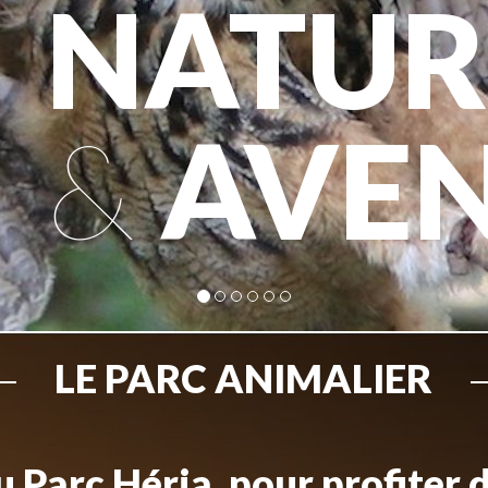
NATUR
&
AVE
LE PARC ANIMALIER
 Parc Héria, pour profiter 