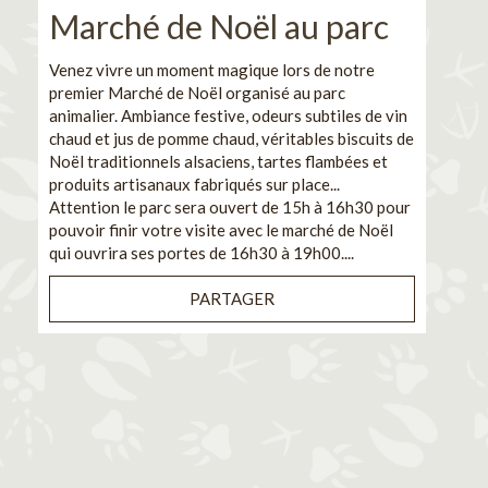
Marché de Noël au parc
No
pe
Venez vivre un moment magique lors de notre
premier Marché de Noël organisé au parc
Ca
animalier. Ambiance festive, odeurs subtiles de vin
chaud et jus de pomme chaud, véritables biscuits de
En pa
Noël traditionnels alsaciens, tartes flambées et
venez
produits artisanaux fabriqués sur place...
et de
Attention le parc sera ouvert de 15h à 16h30 pour
Il s'
pouvoir finir votre visite avec le marché de Noël
pouva
qui ouvrira ses portes de 16h30 à 19h00....
cuisi
PARTAGER
Bénéf
en sé