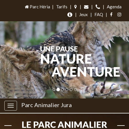
Parc Héria
|
Tarifs
|
|
|
|
Agenda
|
Jeux
|
FAQ
|
UNE PAUSE
NATURE
&
AVENTURE
Parc Animalier Jura
LE PARC ANIMALIER