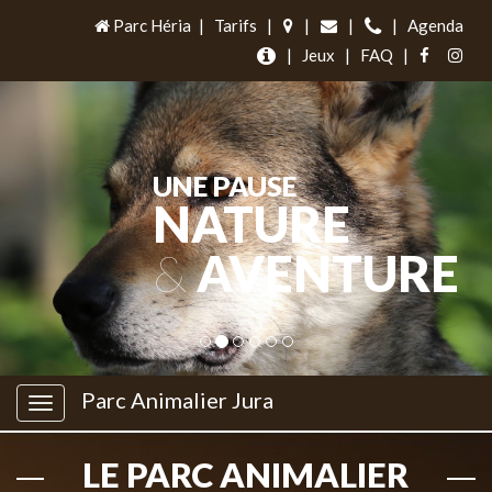
Parc Héria
|
Tarifs
|
|
|
|
Agenda
|
Jeux
|
FAQ
|
UNE PAUSE
NATURE
&
AVENTURE
Parc Animalier Jura
LE PARC ANIMALIER