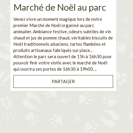
Marché de Noël au parc
No
pe
Venez vivre un moment magique lors de notre
premier Marché de Noël organisé au parc
Ca
animalier. Ambiance festive, odeurs subtiles de vin
chaud et jus de pomme chaud, véritables biscuits de
En pa
Noël traditionnels alsaciens, tartes flambées et
venez
produits artisanaux fabriqués sur place...
et de
Attention le parc sera ouvert de 15h à 16h30 pour
Il s'
pouvoir finir votre visite avec le marché de Noël
pouva
qui ouvrira ses portes de 16h30 à 19h00....
cuisi
PARTAGER
Bénéf
en sé