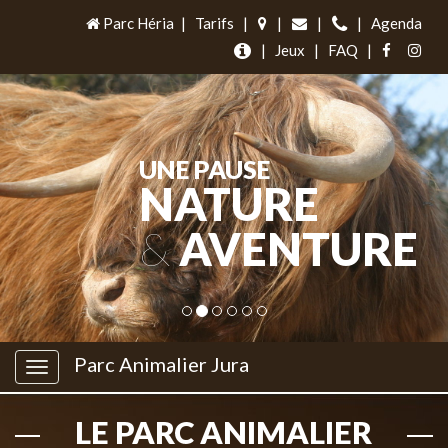
Parc Héria
|
Tarifs
|
|
|
|
Agenda
|
Jeux
|
FAQ
|
UNE PAUSE
NATURE
&
AVENTURE
Parc Animalier Jura
LE PARC ANIMALIER