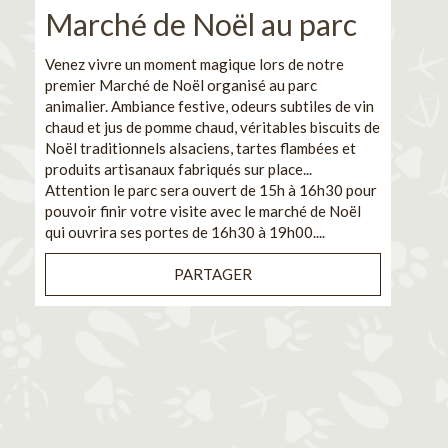
Marché de Noël au parc
No
pe
Venez vivre un moment magique lors de notre
premier Marché de Noël organisé au parc
Ca
animalier. Ambiance festive, odeurs subtiles de vin
chaud et jus de pomme chaud, véritables biscuits de
En pa
Noël traditionnels alsaciens, tartes flambées et
venez
produits artisanaux fabriqués sur place...
et de
Attention le parc sera ouvert de 15h à 16h30 pour
Il s'
pouvoir finir votre visite avec le marché de Noël
pouva
qui ouvrira ses portes de 16h30 à 19h00....
cuisi
PARTAGER
Bénéf
en sé