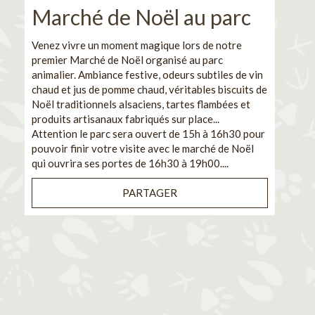
Marché de Noël au parc
No
pe
Venez vivre un moment magique lors de notre
premier Marché de Noël organisé au parc
Ca
animalier. Ambiance festive, odeurs subtiles de vin
chaud et jus de pomme chaud, véritables biscuits de
En pa
Noël traditionnels alsaciens, tartes flambées et
venez
produits artisanaux fabriqués sur place...
et de
Attention le parc sera ouvert de 15h à 16h30 pour
Il s'
pouvoir finir votre visite avec le marché de Noël
pouva
qui ouvrira ses portes de 16h30 à 19h00....
cuisi
PARTAGER
Bénéf
en sé