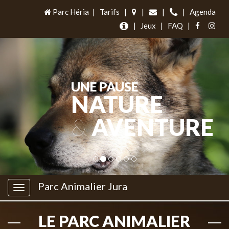
Parc Héria
|
Tarifs
|
|
|
|
Agenda
|
Jeux
|
FAQ
|
UNE PAUSE
NATURE
&
AVENTURE
Parc Animalier Jura
LE PARC ANIMALIER